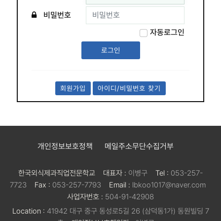
비밀번호
자동로그인
회원가입
아이디/비밀번호 찾기
개인정보보호정책
메일주소무단수집거부
한국외식제과직업전문학교
대표자 :
이병구
Tel :
053-257-
7723
Fax :
053-257-7793
Email :
lbkoo1017@naver.com
사업자번호 :
504-91-42908
Location :
41942 대구 중구 동성로5길 26 (삼덕동1가) 동원빌딩 7